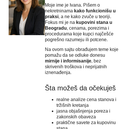
Moje ime je Ivana. Pišem o
nekretninama
kako funkcionišu u
praksi
, a ne kako zvuče u teoriji.
Fokus mi je na
kupovini stana u
Beogradu
, cenama, porezima i
procedurama koje kupci najčešće
pogrešno razumeju ili potcene.
Na ovom sajtu obrađujem teme koje
pomažu da se odluke donesu
mirnije i informisanije
, bez
skrivenih troškova i neprijatnih
iznenađenja.
Šta možeš da očekuješ
realne analize cena stanova i
tržišnih kretanja
jasna objašnjenja poreza i
zakonskih obaveza
praktične savete za kupovinu
stana