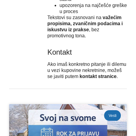
upozorenja na najčešće greške
u proces
Tekstovi su zasnovani na
važećim
propisima, zvaničnim podacima i
iskustvu iz prakse
, bez
promotivnog tona.
Kontakt
Ako imaš konkretno pitanje ili dilemu
u vezi kupovine nekretnine, možeš
se javiti putem
kontakt stranice
.
Vesti