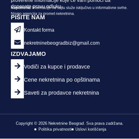
proverene informacije koje će vam pomoći da
donesete pravu odluku.
Napomena:
Informacije na sajtu služe isključivo u informativne svrhe.
Nismo agencija za promet nekretnina.
PIŠITE NAM
Kontakt forma
nekretninebeogradbiz@gmail.com
IZDVAJAMO
Vodiči za kupce i prodavce
Cene nekretnina po opštinama
Saveti za prodavce nekretnina
Copyright © 2026 Nekretnine Beograd. Sva prava zadržana.
Politika privatnosti
Uslovi korišćenja