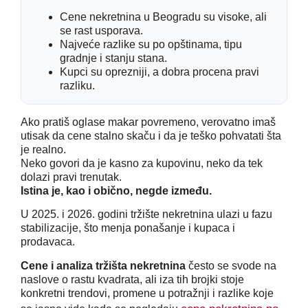
Cene nekretnina u Beogradu su visoke, ali
se rast usporava.
Najveće razlike su po opštinama, tipu
gradnje i stanju stana.
Kupci su oprezniji, a dobra procena pravi
razliku.
Ako pratiš oglase makar povremeno, verovatno imaš
utisak da cene stalno skaču i da je teško pohvatati šta
je realno.
Neko govori da je kasno za kupovinu, neko da tek
dolazi pravi trenutak.
Istina je, kao i obično, negde između.
U 2025. i 2026. godini tržište nekretnina ulazi u fazu
stabilizacije, što menja ponašanje i kupaca i
prodavaca.
Cene i analiza tržišta nekretnina
često se svode na
naslove o rastu kvadrata, ali iza tih brojki stoje
konkretni trendovi, promene u potražnji i razlike koje