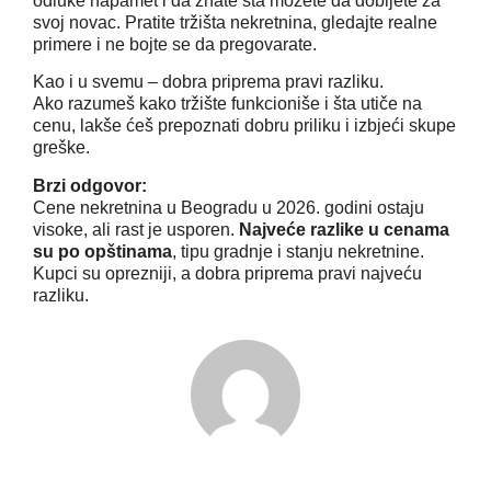
odluke napamet i da znate šta možete da dobijete za
svoj novac. Pratite tržišta nekretnina, gledajte realne
primere i ne bojte se da pregovarate.
Kao i u svemu – dobra priprema pravi razliku.
Ako razumeš kako tržište funkcioniše i šta utiče na
cenu, lakše ćeš prepoznati dobru priliku i izbjeći skupe
greške.
Brzi odgovor:
Cene nekretnina u Beogradu u 2026. godini ostaju
visoke, ali rast je usporen.
Najveće razlike u cenama
su po opštinama
, tipu gradnje i stanju nekretnine.
Kupci su oprezniji, a dobra priprema pravi najveću
razliku.