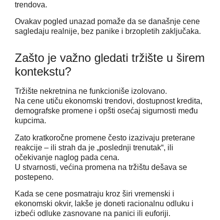
trendova.
Ovakav pogled unazad pomaže da se današnje cene
sagledaju realnije, bez panike i brzopletih zaključaka.
Zašto je važno gledati tržište u širem
kontekstu?
Tržište nekretnina ne funkcioniše izolovano.
Na cene utiču ekonomski trendovi, dostupnost kredita,
demografske promene i opšti osećaj sigurnosti među
kupcima.
Zato kratkoročne promene često izazivaju preterane
reakcije – ili strah da je „poslednji trenutak“, ili
očekivanje naglog pada cena.
U stvarnosti, većina promena na tržištu dešava se
postepeno.
Kada se cene posmatraju kroz širi vremenski i
ekonomski okvir, lakše je doneti racionalnu odluku i
izbeći odluke zasnovane na panici ili euforiji.