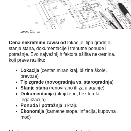
Izvor: Canva
Cena nekretnine zavisi od
lokacije, tipa gradnje,
stanja stana, dokumentacije i trenutne ponude i
potražnje. Evo najvažnijih faktora tržišta nekretnina,
koji prave razliku:
Lokacija
(centar, miran kraj, blizina škole,
prevoza)
Tip zgrade
(
novogradnja vs. starogradnja
)
Stanje stana
(renovirano ili za ulaganje)
Dokumentacija
(uknjiženo, bez tereta,
legalizacija)
Ponuda i potražnja
u kraju
Ekonomija
(kamatne stope, inflacija, kupovna
moć)