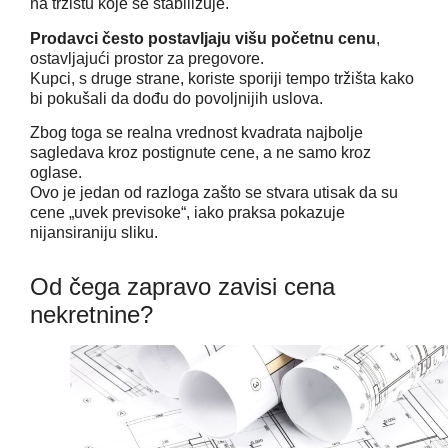
na tržištu koje se stabilizuje.
Prodavci često postavljaju višu početnu cenu
,
ostavljajući prostor za pregovore.
Kupci, s druge strane, koriste sporiji tempo tržišta kako
bi pokušali da dođu do povoljnijih uslova.
Zbog toga se realna vrednost kvadrata najbolje
sagledava kroz postignute cene, a ne samo kroz
oglase.
Ovo je jedan od razloga zašto se stvara utisak da su
cene „uvek previsoke“, iako praksa pokazuje
nijansiraniju sliku.
Od čega zapravo zavisi cena
nekretnine?