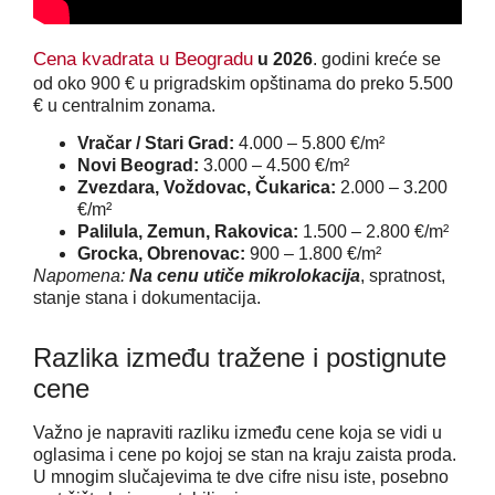
Cena kvadrata u Beogradu
u 2026
. godini kreće se
od oko 900 € u prigradskim opštinama do preko 5.500
€ u centralnim zonama.
Vračar / Stari Grad:
4.000 – 5.800 €/m²
Novi Beograd:
3.000 – 4.500 €/m²
Zvezdara, Voždovac, Čukarica:
2.000 – 3.200
€/m²
Palilula, Zemun, Rakovica:
1.500 – 2.800 €/m²
Grocka, Obrenovac:
900 – 1.800 €/m²
Napomena:
Na cenu utiče mikrolokacija
, spratnost,
stanje stana i dokumentacija.
Razlika između tražene i postignute
cene
Važno je napraviti razliku između cene koja se vidi u
oglasima i cene po kojoj se stan na kraju zaista proda.
U mnogim slučajevima te dve cifre nisu iste, posebno