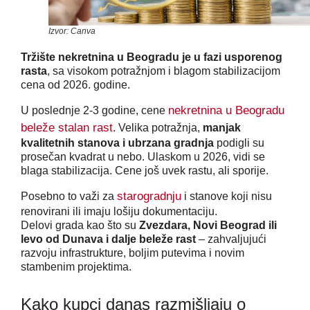
Izvor: Canva
Tržište nekretnina u Beogradu
je u fazi usporenog
rasta
, sa visokom potražnjom i blagom stabilizacijom
cena od 2026. godine.
nekretnina u Beogradu
U poslednje 2-3 godine, cene
beleže stalan rast
. Velika potražnja,
manjak
kvalitetnih stanova i ubrzana gradnja
podigli su
prosečan kvadrat u nebo. Ulaskom u 2026, vidi se
blaga stabilizacija. Cene još uvek rastu, ali sporije.
starogradnju
Posebno to važi za
i stanove koji nisu
renovirani ili imaju lošiju dokumentaciju.
Delovi grada kao što su
Zvezdara, Novi Beograd ili
levo od Dunava i dalje beleže rast
– zahvaljujući
razvoju infrastrukture, boljim putevima i novim
stambenim projektima.
Kako kupci danas razmišljaju o