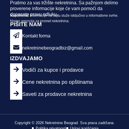
Pratimo za vas tržište nekretnina. Sa pažnjom delimo
proverene informacije koje će vam pomoći da
donesete pravu odluku.
Napomena:
Informacije na sajtu služe isključivo u informativne svrhe.
Nismo agencija za promet nekretnina.
PIŠITE NAM
Kontakt forma
nekretninebeogradbiz@gmail.com
IZDVAJAMO
Vodiči za kupce i prodavce
Cene nekretnina po opštinama
Saveti za prodavce nekretnina
Copyright © 2026 Nekretnine Beograd. Sva prava zadržana.
Politika privatnosti
Uslovi korišćenja