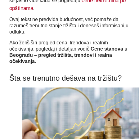
cene nekretnina po
se jasno vide kada se pogledaju
opštinama
.
Ovaj tekst ne predviđa budućnost, već pomaže da
razumeš trenutno stanje tržišta i doneseš informisaniju
odluku.
Ako želiš širi pregled cena, trendova i realnih
očekivanja, pogledaj i detaljan vodič
Cene stanova u
Beogradu – pregled tržišta, trendovi i realna
očekivanja
.
Šta se trenutno dešava na tržištu?