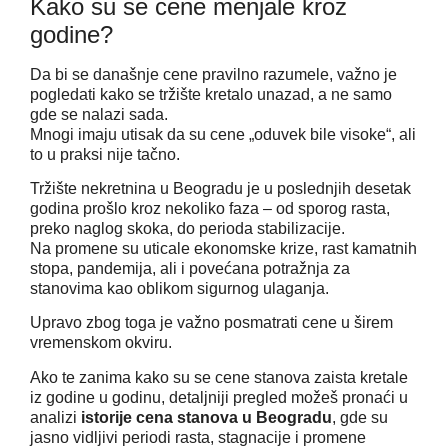
Kako su se cene menjale kroz
godine?
Da bi se današnje cene pravilno razumele, važno je
pogledati kako se tržište kretalo unazad, a ne samo
gde se nalazi sada.
Mnogi imaju utisak da su cene „oduvek bile visoke“, ali
to u praksi nije tačno.
Tržište nekretnina u Beogradu je u poslednjih desetak
godina prošlo kroz nekoliko faza – od sporog rasta,
preko naglog skoka, do perioda stabilizacije.
Na promene su uticale ekonomske krize, rast kamatnih
stopa, pandemija, ali i povećana potražnja za
stanovima kao oblikom sigurnog ulaganja.
Upravo zbog toga je važno posmatrati cene u širem
vremenskom okviru.
Ako te zanima kako su se cene stanova zaista kretale
iz godine u godinu, detaljniji pregled možeš pronaći u
analizi
istorije cena stanova u Beogradu
, gde su
jasno vidljivi periodi rasta, stagnacije i promene