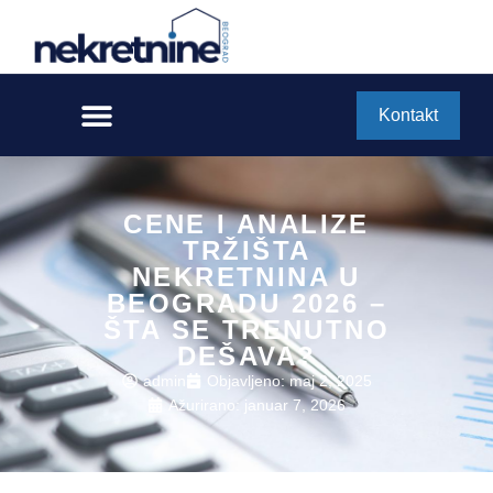
Kontakt
CENE I ANALIZE
TRŽIŠTA
NEKRETNINA U
BEOGRADU 2026 –
ŠTA SE TRENUTNO
DEŠAVA?
admin
Objavljeno:
maj 2, 2025
Ažurirano: januar 7, 2026