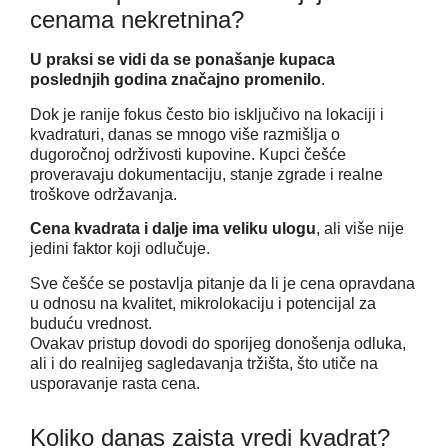
cenama nekretnina?
U praksi se vidi da se ponašanje kupaca
poslednjih godina značajno promenilo
.
Dok je ranije fokus često bio isključivo na lokaciji i
kvadraturi, danas se mnogo više razmišlja o
dugoročnoj održivosti kupovine. Kupci češće
proveravaju dokumentaciju, stanje zgrade i realne
troškove održavanja.
Cena kvadrata i dalje ima veliku ulogu
, ali više nije
jedini faktor koji odlučuje.
Sve češće se postavlja pitanje da li je cena opravdana
u odnosu na kvalitet, mikrolokaciju i potencijal za
buduću vrednost.
Ovakav pristup dovodi do sporijeg donošenja odluka,
ali i do realnijeg sagledavanja tržišta, što utiče na
usporavanje rasta cena.
Koliko danas zaista vredi kvadrat?