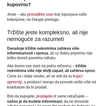
kupovinu?
pronađete stan
Jeste – ako
koji ispunjava vaše
kriterijume, ne čekajte predugo.
Tržište jeste kompleksno, ali nije
nemoguće za razumeti
Današnje tržište nekretnina zahteva više
informisanosti i opreza
, ali uz dobru pripremu nije
teško doneti pametnu odluku.
Ako bismo sve sveli na jednu rečenicu –
tržište
nekretnina više nije divlji zapad, ali zahteva oprez
.
kupci
Cene su i dalje visoke, ali se vidi da su
oprezniji
, a prodavci moraju da ponude nešto više od
kvadrature da bi prodali.
prodajete
Bilo da kupujete,
ili samo istražujete –
važno je da budete informisani
, da ne donosite