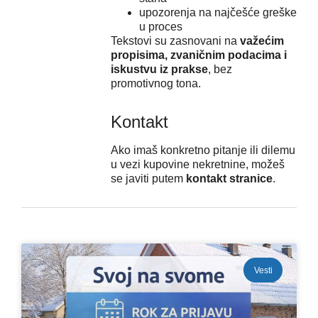
upozorenja na najčešće greške
u proces
Tekstovi su zasnovani na
važećim
propisima, zvaničnim podacima i
iskustvu iz prakse
, bez
promotivnog tona.
Kontakt
Ako imaš konkretno pitanje ili dilemu
u vezi kupovine nekretnine, možeš
se javiti putem
kontakt stranice
.
Vesti