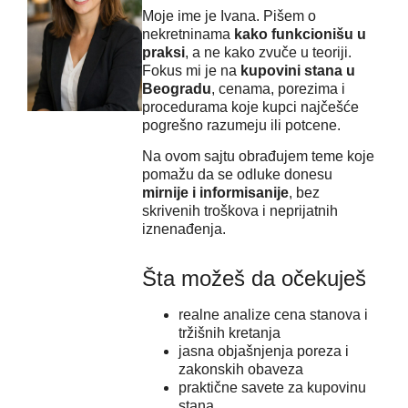
Moje ime je Ivana. Pišem o
nekretninama
kako funkcionišu u
praksi
, a ne kako zvuče u teoriji.
Fokus mi je na
kupovini stana u
Beogradu
, cenama, porezima i
procedurama koje kupci najčešće
pogrešno razumeju ili potcene.
Na ovom sajtu obrađujem teme koje
pomažu da se odluke donesu
mirnije i informisanije
, bez
skrivenih troškova i neprijatnih
iznenađenja.
Šta možeš da očekuješ
realne analize cena stanova i
tržišnih kretanja
jasna objašnjenja poreza i
zakonskih obaveza
praktične savete za kupovinu
stana