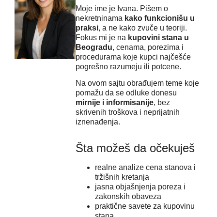
Moje ime je Ivana. Pišem o
nekretninama
kako funkcionišu u
praksi
, a ne kako zvuče u teoriji.
Fokus mi je na
kupovini stana u
Beogradu
, cenama, porezima i
procedurama koje kupci najčešće
pogrešno razumeju ili potcene.
Na ovom sajtu obrađujem teme koje
pomažu da se odluke donesu
mirnije i informisanije
, bez
skrivenih troškova i neprijatnih
iznenađenja.
Šta možeš da očekuješ
realne analize cena stanova i
tržišnih kretanja
jasna objašnjenja poreza i
zakonskih obaveza
praktične savete za kupovinu
stana