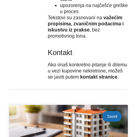
upozorenja na najčešće greške
u proces
Tekstovi su zasnovani na
važećim
propisima, zvaničnim podacima i
iskustvu iz prakse
, bez
promotivnog tona.
Kontakt
Ako imaš konkretno pitanje ili dilemu
u vezi kupovine nekretnine, možeš
se javiti putem
kontakt stranice
.
Saveti