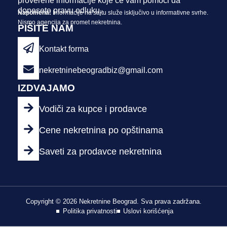
proverene informacije koje će vam pomoći da
donesete pravu odluku.
Napomena:
Informacije na sajtu služe isključivo u informativne svrhe.
Nismo agencija za promet nekretnina.
PIŠITE NAM
Kontakt forma
nekretninebeogradbiz@gmail.com
IZDVAJAMO
Vodiči za kupce i prodavce
Cene nekretnina po opštinama
Saveti za prodavce nekretnina
Copyright © 2026 Nekretnine Beograd. Sva prava zadržana.
Politika privatnosti
Uslovi korišćenja